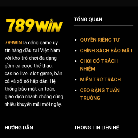
TỔNG QUAN
QUYỀN RIÊNG TƯ
789WIN
là cổng game uy
tín hàng đầu tại Việt Nam
CHÍNH SÁCH BẢO MẬT
với kho trò chơi đa dạng
CHƠI CÓ TRÁCH
gồm cá cược thể thao,
NHIỆM
casino live, slot game, bắn
MIỄN TRỪ TRÁCH
cá và xổ số hấp dẫn. Hệ
thống bảo mật an toàn,
CEO ĐẶNG TUẤN
giao dịch nhanh chóng cùng
TRƯỜNG
nhiều khuyến mãi mỗi ngày.
HƯỚNG DẪN
THÔNG TIN LIÊN HỆ