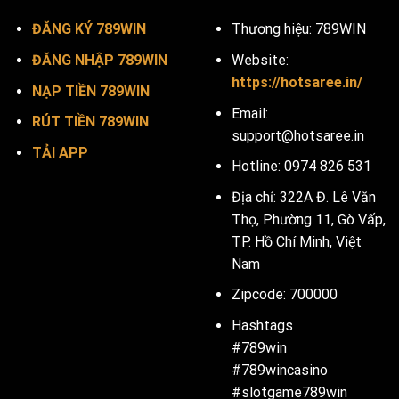
ĐĂNG KÝ 789WIN
Thương hiệu: 789WIN
ĐĂNG NHẬP 789WIN
Website:
https://hotsaree.in/
NẠP TIỀN 789WIN
Email:
RÚT TIỀN 789WIN
support@hotsaree.in
TẢI APP
Hotline: 0974 826 531
Địa chỉ: 322A Đ. Lê Văn
Thọ, Phường 11, Gò Vấp,
TP. Hồ Chí Minh, Việt
Nam
Zipcode: 700000
Hashtags
#789win
#789wincasino
#slotgame789win